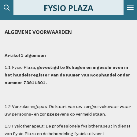
FYSIO PLAZA
Ga
direct
naar
de
ALGEMENE VOORWAARDEN
hoofdinhoud
Artikel 1 algemeen
1.1 Fysio Plaza;
gevestigd te Schagen en ingeschreven in
het handelsregister van de Kamer van Koophandel onder
nummer
73911801
.
1.2 Verzekeringspas: De kaart van uw zorgverzekeraar waar
uw persoons- en zorggegevens op vermeld staan.
1.3 Fysiotherapeut: De professionele fysiotherapeut in dienst
van Fysio Plaza en de behandeling fysiek uitvoert.