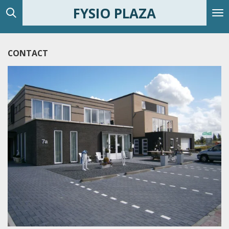
FYSIO PLAZA
Ga
direct
naar
de
CONTACT
hoofdinhoud